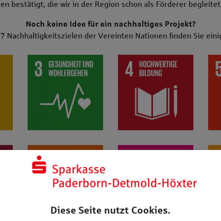
en bestätigt, die wir in der Region schon als Förderer begleite
Noch keine Idee für ein nachhaltiges Projekt?
7 Nachhaltigkeitszielen der Vereinten Nationen finden Sie eini
aritativen Hilfsangeboten
r: z.B. Projekte zu ökologischer Landbewirtschaftung z.B. Kita
SDG 3: Gesundheit und Wohlergehen: z. B. Projekte zu
SDG 4: Hochwertige Bildung: 
SDG
. Installation einer vereinseigenen Photovoltaikanlage
rdige Arbeit und Wirtschaftswachstum: z. B. Engagement für 
SDG 9: Industrie, Innovation und Infrastruktur: z. B. Ini
SDG 10: Weniger Ungleichheite
SDG
Diese Seite nutzt Cookies.