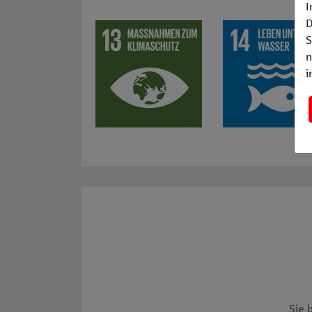
I
SDG 13: Massnahmen zum Klimaschutz: z. B
SDG 14: Leben unt
D
S
n
i
Sie 