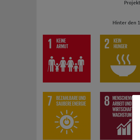
Projekt
Hinter den 1
SDG 1: Keine Armut: z.B. Organisation von c
SDG 2: Kein Hunge
SDG 7: Bezahlbare und saubere Energie: z. B
SDG 8: Menschenwü