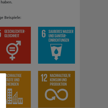
t haben.
ge Beispiele:
- und Schulgärten
r Suchtprävention oder für gesunde Ernährung
z. B. außerschulische Lernangebote, die eine inklusive, gewalt
 5: Geschlechtergerechtigkeit: z. B. Präventionsprojekte zur 
SDG 6: Sauberes Wasser und Sanitäreinri
Arbeitslose und ihre Wiedereingliederung
tiativen für Digitalisierungsprojekte
n: z. B. Initiativen für gleiche Bildungschancen für alle Schül
 11: Nachhaltige Städte und Gemeinden: z. B. Engagement für
SDG 12: Nachhaltiger Konsum und Produ