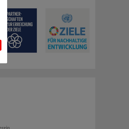
LED-Beleuchtung, stromsparende Elektrogeräte, Heizungsmode
ung eines Bachlaufs
ielfalt, u.a. durch die Anlage von Blühstreifen
it und starke Institutionen: z. B. Ausstellungen und Veransta
 17: Partnerschaften und Erreichung der Ziele: z. B. Netzwer
erein