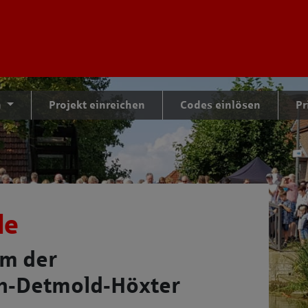
tteil zu gelangen
n
Projekt einreichen
Codes einlösen
Pr
de
rm der
n‑Detmold‑Höxter