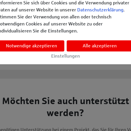
nformieren Sie sich über Cookies und die Verwendung privater
. Maßnahmen zur Energie- und CO2-Einsparung, u.a. Einsatz 
er Wasser: z. B. Säuberungsaktion eines Sees oder Renaturier
SDG 15: Leben an Land: z. B. Initiativen für mehr Artenv
SDG 16: Frieden, Gerechtigke
SDG
aten auf unserer Website in unserer
Datenschutzerklärung
.
timmen Sie der Verwendung von allen oder technisch
otwendigen Cookies auf unserer Website zu oder
ndividualisieren Sie die Einstellungen.
Notwendige akzeptieren
Alle akzeptieren
Einstellungen
Möchten Sie auch unterstützt
werden?
benötigen Unterstützung bei einem Projekt, das Sie für Ihren V