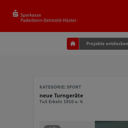
Seite
Klicken Sie, um die Navigation zu überspringen und zum Haup
Projekte entdecke
KATEGORIE
: SPORT
neue Turngeräte
TuS Erkeln 1910 e. V.