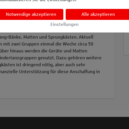
ion
Nachhaltigkeitsziel
Notwendige akzeptieren
Alle akzeptieren
Einstellungen
.V. gibt es schon seit über 40 Jahren. Aus dieser
ang-Bänke, Matten und Sprungkästen. Aktuell
n mit zwei Gruppen einmal die Woche circa 50
arüber hinaus werden die Geräte und Matten
Kindertanzgruppen genutzt. Dazu gehören weitere
gkästen ist dringend nötig, aber auch sehr
inanzielle Unterstützung für diese Anschaffung in