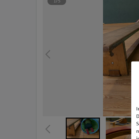
1/5
I
D
S
n
i