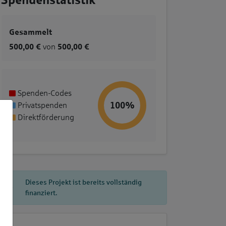
Spendenstatistik
5
Gesammelt
500,00 €
von
500,00 €
Spenden-Codes
100%
Privatspenden
Direktförderung
Dieses Projekt ist bereits vollständig
finanziert.