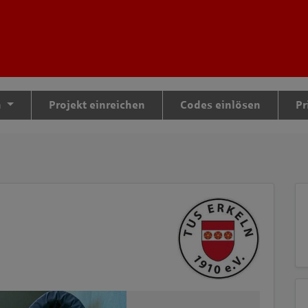
tteil zu gelangen
n
Projekt einreichen
Codes einlösen
Pr