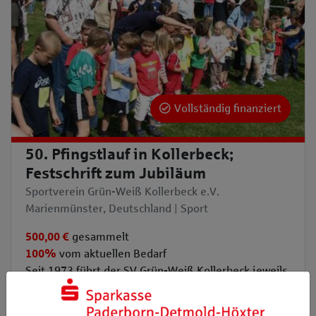
Vollständig finanziert
50. Pfingstlauf in Kollerbeck;
Festschrift zum Jubiläum
Sportverein Grün-Weiß Kollerbeck e.V.
Marienmünster, Deutschland | Sport
500,00 €
gesammelt
100%
vom aktuellen Bedarf
Seit 1973 führt der SV Grün-Weiß Kollerbeck jeweils
am Pfingstsonnt ...