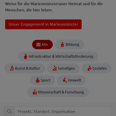
Weise für die Marienmünsteraner Heimat und für die
Menschen, die hier leben.
Unser Engagement in Marienmünster
Projekte entdecken
Karte überspringen und zum Abschnitt der Projektkacheln g
Alle
Bildung
Infrastruktur & Wirtschaftsförderung
Kunst & Kultur
Sonstiges
Soziales
Sport
Umwelt
Wissenschaft & Forschung